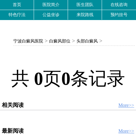
首页
医院简介
医生团队
在线咨询
特色疗法
公益坐诊
来院路线
预约挂号
>
>
>
宁波白癜风医院
白癜风部位
头部白癜风
共
0
页
0
条记录
相关阅读
More>>
最新阅读
More>>