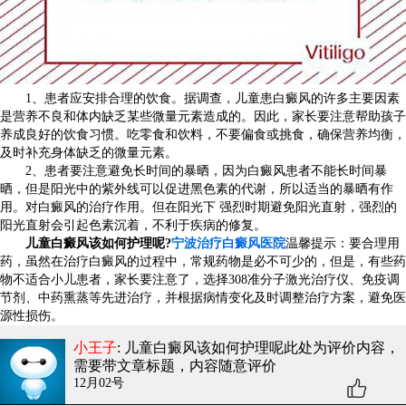
1、患者应安排合理的饮食。据调查，儿童患白癜风的许多主要因素
是营养不良和体内缺乏某些微量元素造成的。因此，家长要注意帮助孩子
养成良好的饮食习惯。吃零食和饮料，不要偏食或挑食，确保营养均衡，
及时补充身体缺乏的微量元素。
2、患者要注意避免长时间的暴晒，因为白癜风患者不能长时间暴
晒，但是阳光中的紫外线可以促进黑色素的代谢，所以适当的暴晒有作
用。对白癜风的治疗作用。但在阳光下 强烈时期避免阳光直射，强烈的
阳光直射会引起色素沉着，不利于疾病的修复。
儿童白癜风该如何护理呢?
宁波治疗白癜风医院
温馨提示：要合理用
药，虽然在治疗白癜风的过程中，常规药物是必不可少的，但是，有些药
物不适合小儿患者，家长要注意了，选择308准分子激光治疗仪、免疫调
节剂、中药熏蒸等先进治疗，并根据病情变化及时调整治疗方案，避免医
源性损伤。
小王子
: 儿童白癜风该如何护理呢
此处为评价内容，
需要带文章标题，内容随意评价
12月02号