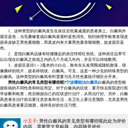
1、这种类型的白癜风发生在炎症后色素减退的患者身上。白癜风外
观呈蓝色，当毛囊修复或白癜风衰退时蓝色消失。组织病理学检查发现皮
损表皮缺乏黑色素细胞，而真皮内有大量黑色素吞噬细胞，故皮损呈蓝
色。
2、是指白癜风边缘有轻微隆起的炎症性暗红色轮。这种炎症边界可
以出现在白癜风之前或之内的几个月或几年内，并且可以持续数周。
3、皮损呈直径1～2毫米的小白点，散布在头发周围或随机散落，很
像撕碎的纸片，故名碎纸状。白癜风。可见，这是一种少见的特殊类型的
白癜风。这种类型的白癜风有时需要与先天性色素痣仔细区分开来。
男性白癜风的常见类型有哪些呢?
宁波哪能治白癜风
白癜风的类型根
据疾病的不同性质和特征而定。对于白癜风的症状，要尽快去医院进行医
学诊断和检查，然后根据自己的症状进行治疗，从而治疗好。另外，白癜
风患者在治疗前后要注意饮食和生活，在卫生上要注意预防，尤其是男性
白癜风患者要忌烟酒，保持良好的生活习惯。
小王子
: 男性白癜风的常见类型有哪些呢
此处为评价
内容，需要带文章标题，内容随意评价