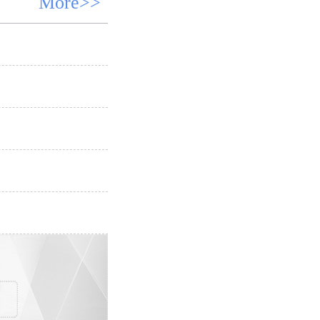
More>>