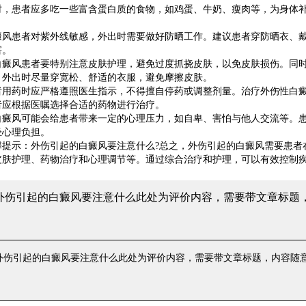
时，患者应多吃一些富含蛋白质的食物，如鸡蛋、牛奶、瘦肉等，为身体
患者对紫外线敏感，外出时需要做好防晒工作。建议患者穿防晒衣、戴
害。
风患者要特别注意皮肤护理，避免过度抓挠皮肤，以免皮肤损伤。同时
。外出时尽量穿宽松、舒适的衣服，避免摩擦皮肤。
药时应严格遵照医生指示，不得擅自停药或调整剂量。治疗外伤性白癜
者应根据医嘱选择合适的药物进行治疗。
风可能会给患者带来一定的心理压力，如自卑、害怕与他人交流等。患
轻心理负担。
示：外伤引起的白癜风要注意什么?总之，外伤引起的白癜风需要患者
皮肤护理、药物治疗和心理调节等。通过综合治疗和护理，可以有效控制
 外伤引起的白癜风要注意什么
此处为评价内容，需要带文章标题
 外伤引起的白癜风要注意什么
此处为评价内容，需要带文章标题，内容随