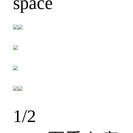
space
1
/2