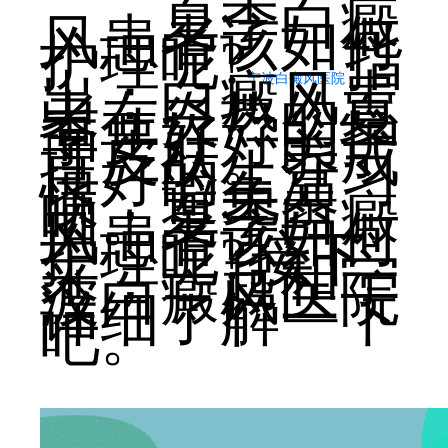
夏季白癜
风患者该如何
护理呢?
指
出：白癜风患
宁波白癜风医院
者在炎热的夏
季要好好的护
理皮肤。养成
良好的生活习
惯，避免暴
晒。夏季白癜
风患者该如何
护理呢?接下
来，一起和宁
波白癜风医院
详细了解一下
吧。