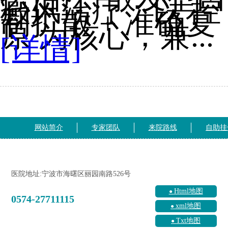
癜风治疗：以 控
制扩散 + 准确复
原 为核心，兼...
[详情]
网站简介
专家团队
来院路线
自助挂
医院地址:宁波市海曙区丽园南路526号
Html地图
0574-27711115
xml地图
Txt地图