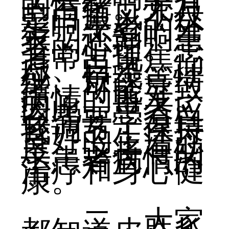
的情绪。尤其
是白癜风不仅
影响患者的外
表，还影响患
者的心理。患
者常出现焦
虑、自卑、抑
郁、烦躁等情
绪，可能导致
病情的再发。
因此，患者应
该需要学会自
我调节，保持
良好的生活态
度，这将有助
于患者病情的
治疗和身心健
康。
二、大家