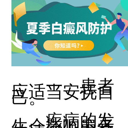
一、患者
应适当安抚自
己。
疾病的发
生会影响患者