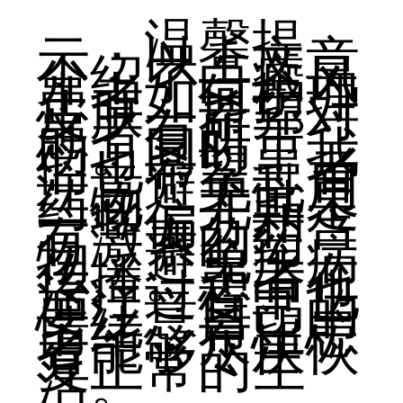
温馨提
示：以上文章
介绍了白癜风
患者如何护理
皮肤。希望对
患者有所帮
助。同时，我
们也希望患者
注意避免乱用
药物，尤其是
一些偏方和含
有激素的药
物，避免疾病
传播。患者在
治疗过程中也
要注意自己的
情绪，希望患
者能够尽快恢
复正常的生
活。