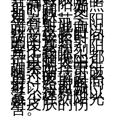
节调整阳光照
射时间。例
如，秋、冬、
早春时节，阳
光斜射地面
时，皮肤可以
接受较长时间
的阳光照射。
春末夏初，阳
光比较强烈，
早上和晚上都
可以晒太阳。
如果选择中午
晒太阳，可以
透过玻璃窗照
射。照射时间
可以短而频
繁，这样可以
减少强烈阳光
对皮肤的伤
害。