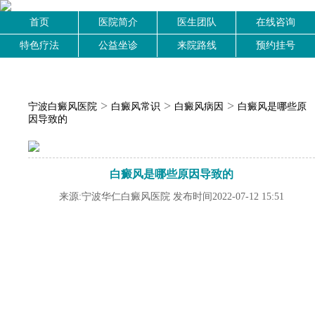
首页
医院简介
医生团队
在线咨询
特色疗法
公益坐诊
来院路线
预约挂号
>
>
>
宁波白癜风医院
白癜风常识
白癜风病因
白癜风是哪些原
因导致的
白癜风是哪些原因导致的
来源:宁波华仁白癜风医院 发布时间2022-07-12 15:51