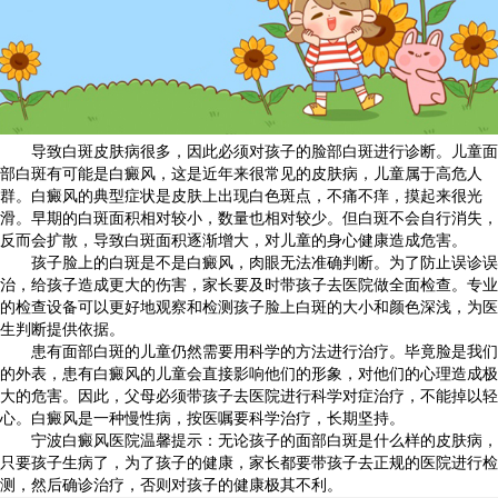
导致白斑皮肤病很多，因此必须对孩子的脸部白斑进行诊断。儿童面
部白斑有可能是白癜风，这是近年来很常见的皮肤病，儿童属于高危人
群。白癜风的典型症状是皮肤上出现白色斑点，不痛不痒，摸起来很光
滑。早期的白斑面积相对较小，数量也相对较少。但白斑不会自行消失，
反而会扩散，导致白斑面积逐渐增大，对儿童的身心健康造成危害。
孩子脸上的白斑是不是白癜风，肉眼无法准确判断。为了防止误诊误
治，给孩子造成更大的伤害，家长要及时带孩子去医院做全面检查。专业
的检查设备可以更好地观察和检测孩子脸上白斑的大小和颜色深浅，为医
生判断提供依据。
患有面部白斑的儿童仍然需要用科学的方法进行治疗。毕竟脸是我们
的外表，患有白癜风的儿童会直接影响他们的形象，对他们的心理造成极
大的危害。因此，父母必须带孩子去医院进行科学对症治疗，不能掉以轻
心。白癜风是一种慢性病，按医嘱要科学治疗，长期坚持。
宁波白癜风医院温馨提示：无论孩子的面部白斑是什么样的皮肤病，
只要孩子生病了，为了孩子的健康，家长都要带孩子去正规的医院进行检
测，然后确诊治疗，否则对孩子的健康极其不利。