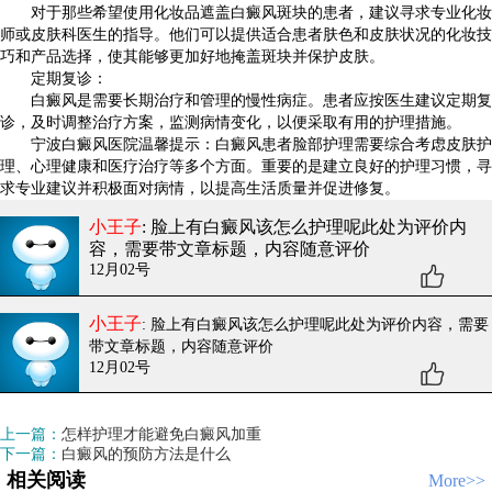
对于那些希望使用化妆品遮盖白癜风斑块的患者，建议寻求专业化妆
师或皮肤科医生的指导。他们可以提供适合患者肤色和皮肤状况的化妆技
巧和产品选择，使其能够更加好地掩盖斑块并保护皮肤。
定期复诊：
白癜风是需要长期治疗和管理的慢性病症。患者应按医生建议定期复
诊，及时调整治疗方案，监测病情变化，以便采取有用的护理措施。
宁波白癜风医院温馨提示：白癜风患者脸部护理需要综合考虑皮肤护
理、心理健康和医疗治疗等多个方面。重要的是建立良好的护理习惯，寻
求专业建议并积极面对病情，以提高生活质量并促进修复。
小王子
: 脸上有白癜风该怎么护理呢
此处为评价内
容，需要带文章标题，内容随意评价
12月02号
小王子
: 脸上有白癜风该怎么护理呢
此处为评价内容，需要
带文章标题，内容随意评价
12月02号
上一篇：
怎样护理才能避免白癜风加重
下一篇：
白癜风的预防方法是什么
相关阅读
More>>