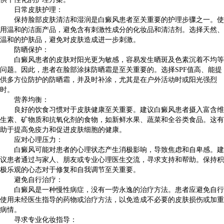
日常皮肤护理：
保持脸部皮肤清洁和湿润是白癜风患者至关重要的护理步骤之一。使
用温和的洁面产品，避免含有刺激性成分的化妆品和清洁剂。选择天然、
温和的护肤品，避免对皮肤造成进一步刺激。
防晒保护：
白癜风患者的皮肤对阳光更为敏感，容易发生晒斑及色素沉着不均等
问题。因此，患者在脸部涂抹防晒霜是至关重要的。选择SPF值高、能提
供多方位防护的防晒霜，并及时补涂，尤其是在户外活动时或阳光强烈
时。
营养均衡：
良好的饮食习惯对于皮肤健康至关重要。建议白癜风患者摄入富含维
生素、矿物质和抗氧化剂的食物，如新鲜水果、蔬菜和全谷类食品。这有
助于提高免疫力和促进皮肤细胞的健康。
应对心理压力：
白癜风可能对患者的心理状态产生消极影响，导致焦虑和自卑感。建
议患者通过与家人、朋友或专业心理医生交流，寻求支持和帮助。保持积
极乐观的心态对于修复和自我调节至关重要。
避免自行治疗：
白癜风是一种慢性病症，没有一劳永逸的治疗方法。患者应避免自行
使用未经医生指导的药物或治疗方法，以免造成不必要的皮肤损伤或加重
病情。
寻求专业化妆指导：