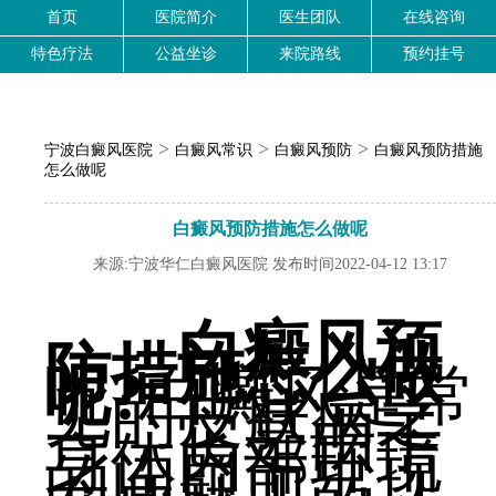
首页
医院简介
医生团队
在线咨询
特色疗法
公益坐诊
来院路线
预约挂号
>
>
>
宁波白癜风医院
白癜风常识
白癜风预防
白癜风预防措施
怎么做呢
白癜风预防措施怎么做呢
来源:宁波华仁白癜风医院 发布时间2022-04-12 13:17
白癜风预
防措施怎么做
呢?
白癜风是常
见的皮肤病之
一，它是由于
身体内部环境
的问题而出现