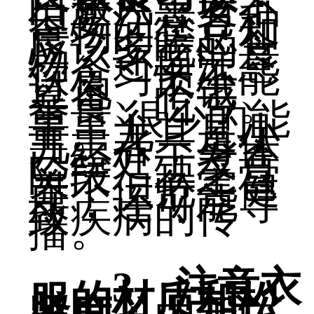
白癜风患者不
但要注意各种
食物的禁忌和
应该多吃的食
物，还要注意
饮食习惯不能
过饱、不饿、
暴食、吃亏。
重量 很少的能
量。尤其是小
儿患者，身体
已经处于发育
阶段，缺乏营
养不但危害健
康，还可能导
致疾病的传
播。
3、注意衣
服的材质和松