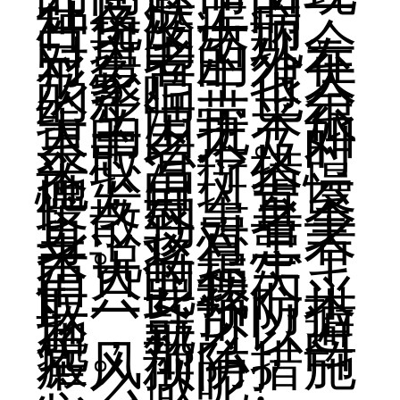
在皮肤上的一
种免疫疾病。
白斑的出现会
对患者的外在
形象产生很大
的影响，也会
给生活带来很
大的困扰。如
果患者不及时
采取治疗措
施，白斑会慢
慢发展，直至
扩散到患者全
身。这对患者
来说将是一个
巨大的损失，
但只要我们采
取一些预防措
施，就可以避
免。那么，白
癜风预防措施
怎么做呢?