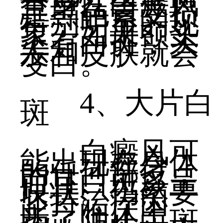
全身性白癜风
是黑色素受损
特别明显的现
象。如果额头
上有白斑，头
发和皮肤就会
变白。
4、大片白
斑
白癜风可
能出现在身体
的任何部位，
而且白斑多呈
块状。仍然要
坚持治疗因
此，临床上，
为了防止白斑