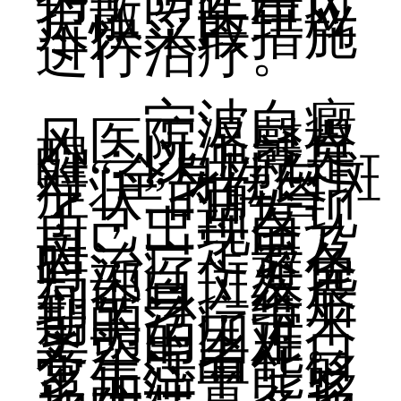
扩散，医生应
尽快采取措施
进行治疗。
宁波白癜
风医院温馨提
醒：以上就是
对“全身性白斑
症状”的解答
了，一旦发现
自己出现白
斑，一定要及
时治疗，避免
局部白斑发展
到全身，给后
期的治疗带来
更大的困难。
希望患者在日
常生活中能够
多加注意、多