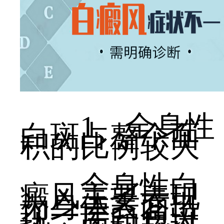
1、全身性
白斑占整个面
积的比例较大
全身性白
癜风主要表现
为身体表面出
现一层白色斑