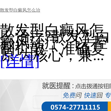
散发型白癜风怎么治
散发型白癜风怎
么治疗?散发型白
癜风治疗：以 控
制扩散 + 准确复
原 为核心，兼...
[详情]