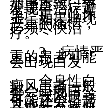
加重所致。早
发现早治疗避
免严重，临床
上，如果出现
严重的病情，
必须尽快治
疗。
3、病情严
重的患者可能
会出现白发
全身性白
癜风患者一般
都会出现白
发，视网膜等
可能还会引起
其他并发症而