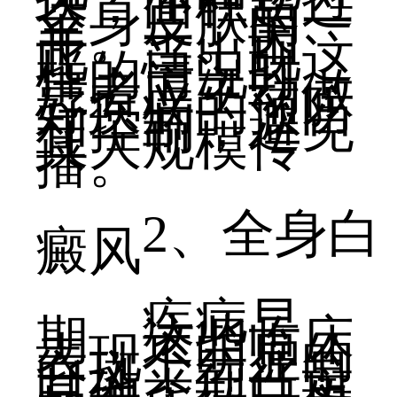
块，面积超过
全身皮肤的一
半。一。因
此，当出现这
样的情况时，
患者应主动做
好疾病的预防
和控制，避免
其大规模传
播。
2、全身白
癜风
疾病早
期，这些临床
表现不明显的
白斑，往往是
其他类型白斑