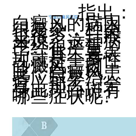
指出：
白癜风的病因
宁波白癜风医院
很复杂，种类
也很多。一般
来说，这种病
已经很严重
了，其主要表
现就是全身性
白癜风。因
此，白癜风患
者应尽早治
疗。那么，全
身出现白斑有
哪些症状呢?