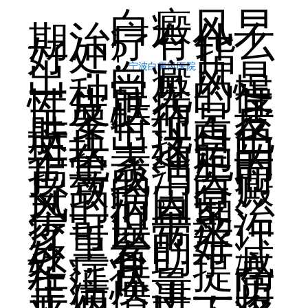
白癜风早
期治疗有什么
好处?
指
出：白癜风是
宁波白癜风医院
一种常见的慢
性皮肤病，其
主要特征是皮
肤上出现白色
斑块，这是由
于色素细胞的
损害或消失而
导致的。白癜
风的病因复
杂，但早期治
疗可以带来许
多重要的好
处，有助于减
轻症状，提高
生活质量，防
止病情进一步