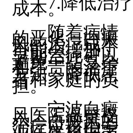
7.降低治疗
成本。
随着病情
的恶化，白癜
风的治疗成本
可能会增加。
早期治疗可以
避免一些复杂
和昂贵的治疗
方法，降低患
者和家庭的负
担。
宁波白癜
风医院温馨提
示：白癜风的
治疗应该由专