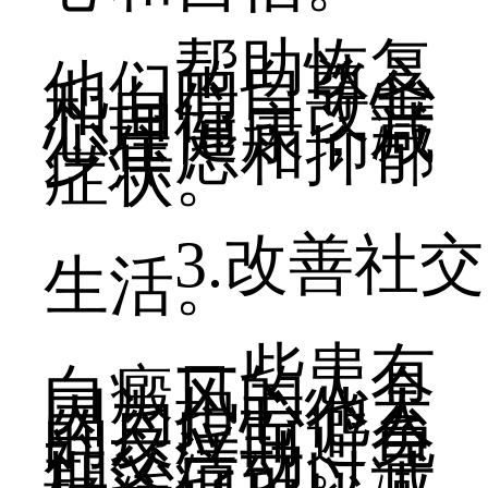
帮助恢复
他们的自尊心
和自信，改善
心理健康，减
少焦虑和抑郁
症状。
3.改善社交
生活。
一些患有
白癜风的人会
因为担心他人
的反应而避免
社交活动。早
期治疗可以减