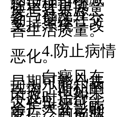
轻这种担忧，
使患者更愿意
参与社交互
动，增强社交
支持系统，改
善生活质量。
4.防止病情
恶化。
白癜风在
早期可能只表
现为小面积的
白斑，但如果
不及时治疗，
这些斑块可能
会扩大并影响
更广泛的皮肤