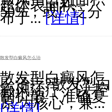
超体表面积
50%，或广泛分
布于...
[详情]
散发型白癜风怎么治
散发型白癜风怎
么治疗?散发型白
癜风治疗：以 控
制扩散 + 准确复
原 为核心，兼...
[详情]