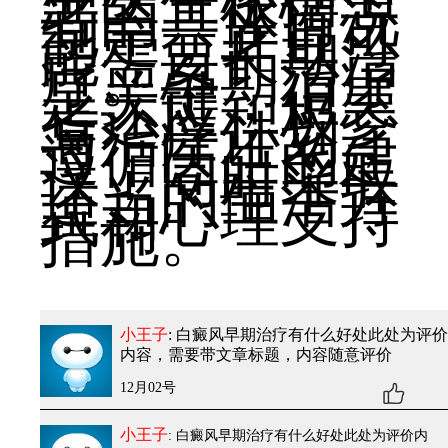
业医生根据患
者的具体情况
制定，并且可
能需要长期治
疗。早期治疗
是关键，但患
者还应积极参
与治疗计划，
遵循医生的建
议，同时采取
适当的生活方
式和心理支持
措施。
小王子
: 白癜风早期治疗有什么好处
此处为评价
内容，需要带文章标题，内容随意评价
12月02号
小王子
: 白癜风早期治疗有什么好处
此处为评价内