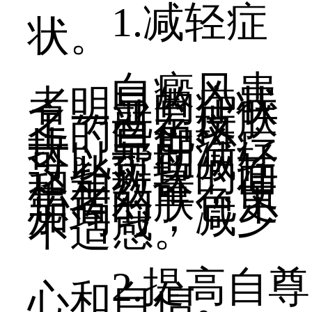
1.减轻症
状。
白癜风患
者明显的症状
之一就是皮肤
上的白色斑
块。早期治疗
可以帮助减轻
这些斑块的面
积和数量，使
患者的肤色更
加均匀，减少
不适感。
2.提高自尊
心和自信。