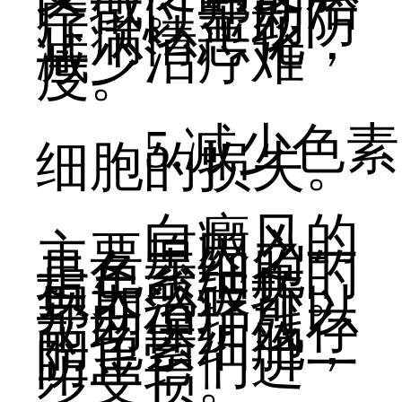
区域。早期治
疗可以帮助防
止病情恶化，
减少治疗难
度。
5.减少色素
细胞的损失。
白癜风的
主要原因之一
是色素细胞的
损失或破坏。
早期治疗可以
帮助保护残存
的色素细胞，
防止它们进一
步受损。