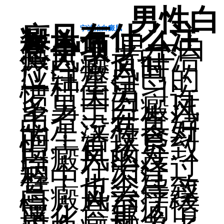
男性白
癜风有什么注
宁波治白癜风
意事项
男士白
癜风患者在治
疗白癜风时，
应注意自己的
一种生活习
惯，因为，许
多男士白癜风
患者，在生活
中，没有良好
的生活饮食习
惯，直接导致
白癜风的发
病，在治疗过
程中，不注
意，也会导致
白癜风治疗缓
慢，甚至病情
恶化。那么，