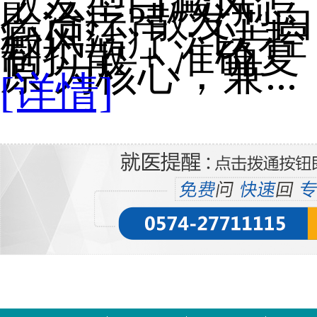
散发型白癜风怎
么治疗?散发型白
癜风治疗：以 控
制扩散 + 准确复
原 为核心，兼...
[详情]