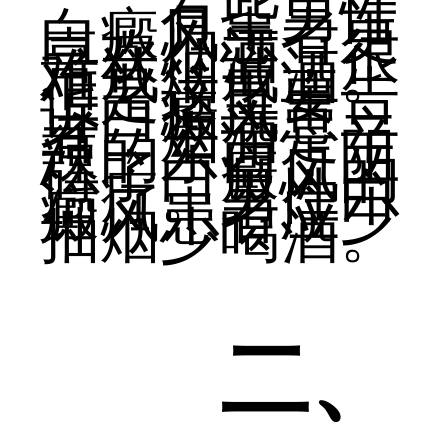
有些男性
白癜风患者更
喜欢烟酒，很
难戒烟戒酒。
但是这里要告
诉白癜风患
者，烟酒是辛
辣的东西，阻
碍了白癜风的
治疗。男性白
癜风患者应少
抽烟少喝酒。
二、