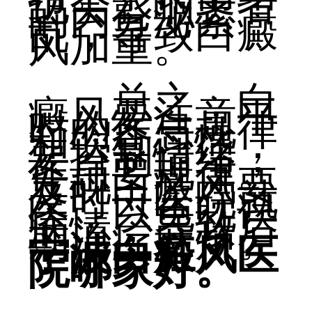
也会影响患者
的内分泌紊
乱，导致白癜
风加重。
总之，白
癜风要注意平
时的作息规律
和饮食习惯，
要控制情绪，
作息要规律。
发现白癜风要
及时去医院就
医，以免耽误
病情，导致后
期治疗麻烦。
宁波白癜风医
院哪家好。