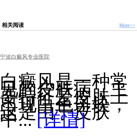
相关阅读
More>>
宁波白癜风专业医院
白癜风是一种常
见的皮肤病，主
要特征是皮肤上
出现白色斑块，
这是由于皮肤
中...
[详情]