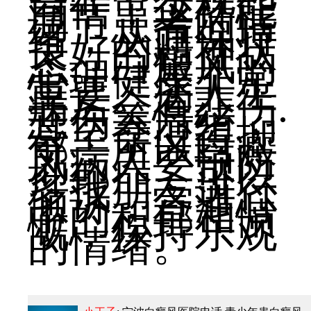
自信，这样能
调节患者的情
绪，从而保持
良好的精神状
态。白癜风的
心理健康非常
重要。病人生
病后会有悲伤.
悲伤等情绪，
甚至会变得抑
郁，所以白癜
风病人要预防
抑郁症，可以
多找朋友进行
倾诉，宣泄心
中的积郁和愤
慨，保持乐观
的情绪。