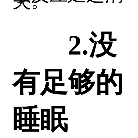
失。
2.没
有足够的
睡眠