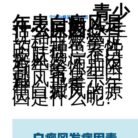
青少
年患白癜风是
宁波白癜风医院电话
什么原因,
医生
说：白癜风是
一种非常常见
的一种色素性
皮肤病，在白
癜风发病上没
有年龄性别限
制，青少年白
癜风也是一
种。那青少年
患白癜风的原
因是什么呢?