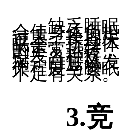
缺乏睡眠
会使身体负担
过重。长期失
眠会干扰身体
的正常运转，
引发各种疾
病，白癜风发
作程度与睡眠
不足有关系。
3.竞