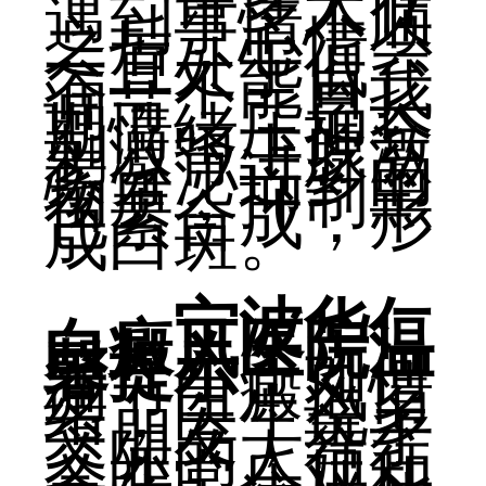
许多人在
遇到事情不顺
之后，心情会
一直处于低
谷，不能自我
调节。二是长
期情绪压抑会
刺激肾上腺激
素分泌过多的
物质，抑制黑
色素合成，形
成白斑。
宁波华仁
白癜风医院温
馨提示：
如何
调节白癜风情
绪，医生说多
交朋友，善于
交际的人往往
会非常乐观和