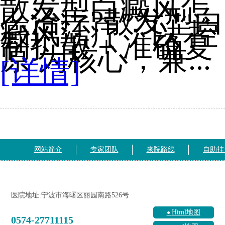
散发型白癜风怎
么治疗?散发型白
癜风治疗：以 控
制扩散 + 准确复
原 为核心，兼...
[详情]
网站简介
专家团队
来院路线
自助挂
医院地址:宁波市海曙区丽园南路526号
Html地图
0574-27711115