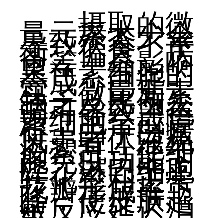
摄取的微
量元素太少会
导致饮食不平
衡、偏食、厌
食等，会影响
黑色素细胞的
合成。已证
实，微量元素
缺乏及比例失
调可导致黑色
素细胞合成障
碍。由于白癜
风患者体液免
疫絮乱，使细
胞免疫功能下
降，淋巴细胞
转化率和正常
花瓣形成率下
降，使皮肤超
敏反应延迟消