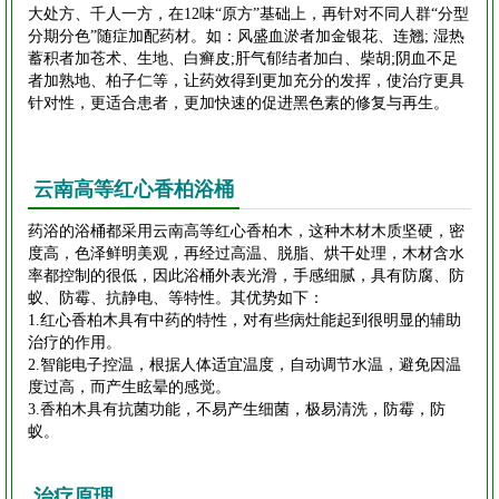
大处方、千人一方，在12味“原方”基础上，再针对不同人群“分型
分期分色”随症加配药材。如：风盛血淤者加金银花、连翘; 湿热
蓄积者加苍术、生地、白癣皮;肝气郁结者加白、柴胡;阴血不足
者加熟地、柏子仁等，让药效得到更加充分的发挥，使治疗更具
针对性，更适合患者，更加快速的促进黑色素的修复与再生。
云南高等红心香柏浴桶
药浴的浴桶都采用云南高等红心香柏木，这种木材木质坚硬，密
度高，色泽鲜明美观，再经过高温、脱脂、烘干处理，木材含水
率都控制的很低，因此浴桶外表光滑，手感细腻，具有防腐、防
蚁、防霉、抗静电、等特性。其优势如下：
1.红心香柏木具有中药的特性，对有些病灶能起到很明显的辅助
治疗的作用。
2.智能电子控温，根据人体适宜温度，自动调节水温，避免因温
度过高，而产生眩晕的感觉。
3.香柏木具有抗菌功能，不易产生细菌，极易清洗，防霉，防
蚁。
治疗原理