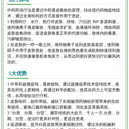
中药药浴疗法是通过中药透皮吸收的原理，结合现代药物提纯技
术，通过全身给药的方式直接作用于患处。
1.利用药疗、水疗、热疗对皮肤、经络、穴位的 360°多源刺激，
使药物离子透皮吸收，毛细血管扩张、血液循环加快，增加局部
皮肤血氧供给，促进皮肤恢复正常的代谢功能，使体内的毒素、
污秽物质排出。
2.在皮肤的一呼一吸之间，将药物离子送到皮肤基底层，使药物
因子作用于皮肤患处，使皮肤自身的黑色素生成机制快速得到激
活，并且快速修复机体免疫力，从而达到更好更快治疗白癜风的
目的。
5大优势
1.中草药超微提纯，显效较快。通过超微临界技术提纯技术，使
其在药性上更精纯，再通过科学的配比，使其在药力上可提升数
倍，从而缩短治疗疗程。
2.皮肤给药，副作用低。减轻了长期服用药物给肝肾带来的负担
和损伤，避免口服药物刺激口腔黏膜、消化道及胃肠系统。
3.“分类、分期、分型”。摒弃传统的大处方、千人一方,分类、分
期、分型，使治疗更具针对性，更适合患者。
4.促进吸收，提升白斑皮肤黑色素细胞活性。通过水的机械刺