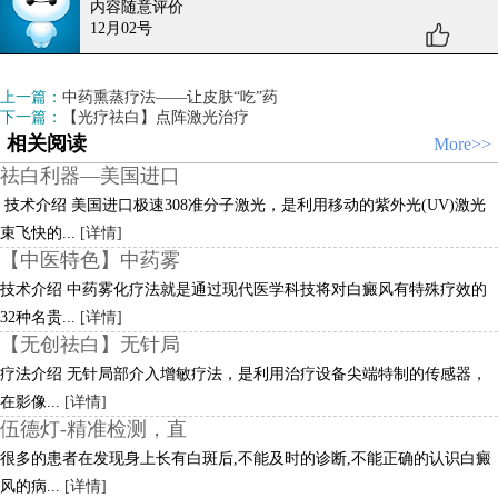
内容随意评价
12月02号
上一篇：
中药熏蒸疗法——让皮肤“吃”药
下一篇：
【光疗祛白】点阵激光治疗
相关阅读
More>>
祛白利器—美国进口
​ 技术介绍 美国进口极速308准分子激光，是利用移动的紫外光(UV)激光
束飞快的...
[详情]
【中医特色】中药雾
技术介绍 中药雾化疗法就是通过现代医学科技将对白癜风有特殊疗效的
32种名贵...
[详情]
【无创祛白】无针局
疗法介绍 无针局部介入增敏疗法，是利用治疗设备尖端特制的传感器，
在影像...
[详情]
伍德灯-精准检测，直
很多的患者在发现身上长有白斑后,不能及时的诊断,不能正确的认识白癜
风的病...
[详情]