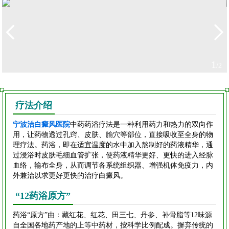
1
/2
疗法介绍
宁波治白癜风医院
中药药浴疗法是一种利用药力和热力的双向作
用，让药物透过孔窍、皮肤、腧穴等部位，直接吸收至全身的物
理疗法。药浴，即在适宜温度的水中加入熬制好的药液精华，通
过浸浴时皮肤毛细血管扩张，使药液精华更好、更快的进入经脉
血络，输布全身，从而调节各系统组织器、增强机体免疫力，内
外兼治以求更好更快的治疗白癜风。
“12药浴原方”
药浴“原方”由：藏红花、红花、田三七、丹参、补骨脂等12味源
自全国各地药产地的上等中药材，按科学比例配成。摒弃传统的