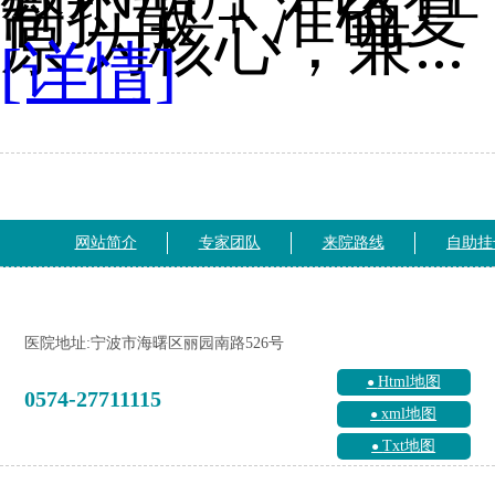
制扩散 + 准确复
原 为核心，兼...
[详情]
网站简介
专家团队
来院路线
自助挂
医院地址:宁波市海曙区丽园南路526号
Html地图
0574-27711115
xml地图
Txt地图