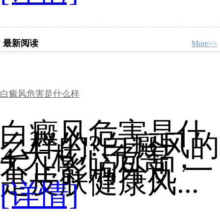
最新阅读
More>>
白癜风危害是什么样
白癜风危害是什
么样的?白癜风的
4 大核心危害，
不止影响外观 一
是皮肤健康风...
[详情]