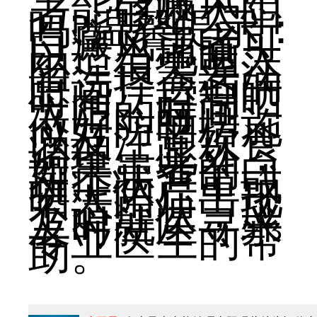
白癜风患
者能够晒太阳
吗?温馨提示：
白癜风患者可
以适当地晒太
阳，但需要注
意选择合适的
时间、控制晒
太阳的时间、
做好防晒措施
以及注意饮食
调理。此外，
如果患者的白
斑症状严重或
晒太阳后出现
不适症状，应
及时就医寻求
专业医生的帮
助。