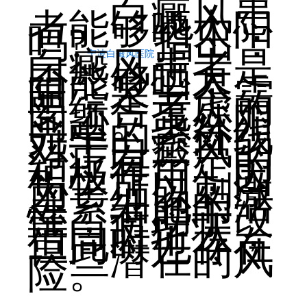
白癜风患
者能够晒太阳
吗?
指出：
白癜风患者是
宁波白癜风医院
否能够晒太
阳，是一个需
要综合考虑的
问题。虽然阳
光中的紫外线
对于白癜风的
治疗有一定的
积极作用，因
为它可以刺激
黑素细胞的活
性，有助于改
善白斑症状，
但同时也存在
一些潜在的风
险。