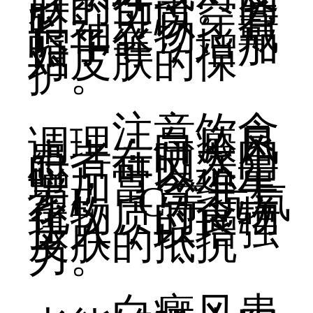
肤的伤害。同
时，可以穿着
长袖衣物、戴
帽子等，增加
对皮肤的保
护。
注意饮食
调理：白癜风
患者在晒太阳
时，可以适量
增加富含维生
素E、C等抗氧
化物质的食物
摄入，以增强
皮肤的抵抗
力。