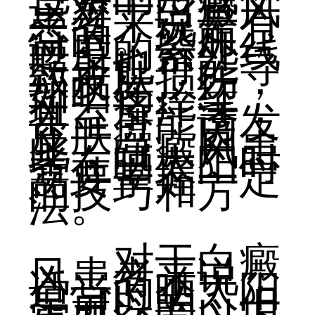
这对于白癜风
患者来说是有
益的。然而，
过度的紫外线
照射也可能导
致皮肤损伤，
如晒伤、红
斑、瘙痒等，
甚至可能诱发
皮肤癌。因
此，白癜风患
者在晒太阳时
需要掌握一定
的技巧和方
法。
对于白癜
风患者来说，
适当的晒太阳
是可以的，但