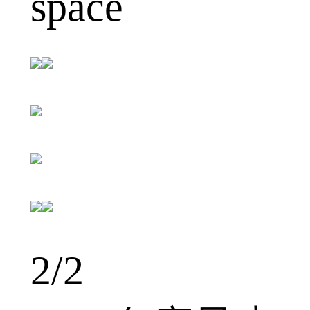
space
2
/2