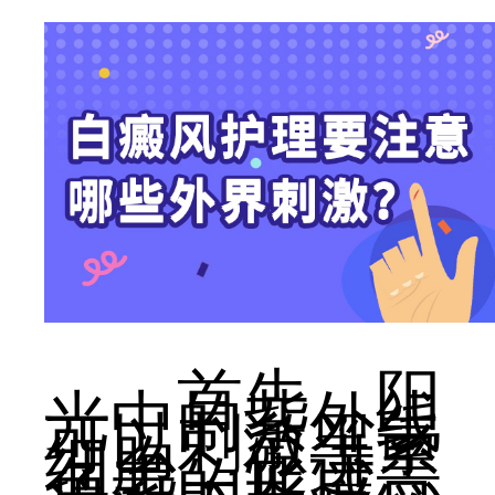
首先，阳
光中的紫外线
可以刺激黑素
细胞，促进黑
色素的形成，