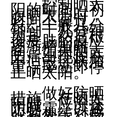
控制晒太
阳的时间：初
次晒太阳时，
时间不宜过
长，一般几分
钟到十几分钟
为宜，然后根
据皮肤的反应
逐渐增加时
间。如果晒太
阳后出现皮肤
不适或症状加
重，应立即停
止晒太阳。
做好防晒
措施：在晒太
阳时，应涂抹
防晒霜，以减
少紫外线对皮