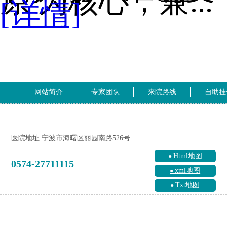
原 为核心，兼...
[详情]
网站简介
专家团队
来院路线
自助挂
医院地址:宁波市海曙区丽园南路526号
Html地图
0574-27711115
xml地图
Txt地图