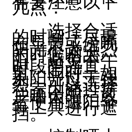
需要注意以下
几点：
选择合适
的时间：尽量
在早晨或傍晚
阳光不太强烈
的时候晒太
阳，避免中午
时段阳光直
射。同时，如
果阳光过于强
烈，可以选择
在室内通过窗
户晒太阳，或
者使用遮阳伞
等工具进行遮
挡。