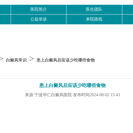
医院简介
医生团队
公益坐诊
来院路线
>
>
白癜风常识
患上白癜风后应该少吃哪些食物
患上白癜风后应该少吃哪些食物
来源:宁波华仁白癜风医院 发布时间2024-08-02 15:43