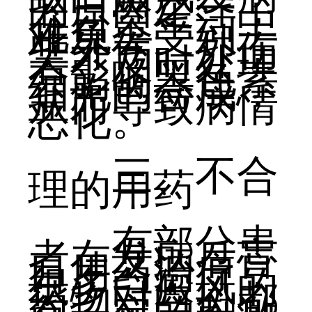
的原因之一，
在日常生活中
难免会受到一
些外伤，外伤
若不及时处理
会影响黑色素
细胞的合成，
从而导致病情
恶化。
三、不合
理的用药
有部分患
者在发病后盲
目用药治疗，
很多白癜风的
药物对白斑都