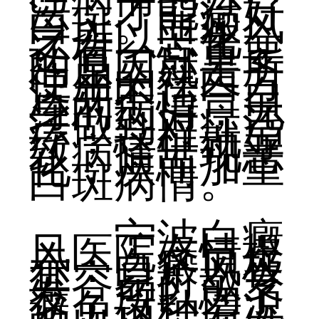
法，才能治好
白斑。白癜风
之所以恶化，
还有一点重要
的原因就是所
使用的祛白方
法并不适合自
身的病情，无
法做到对症治
疗，这样就导
致病情出现恶
化，从而加重
白斑病情。
宁波白癜
风医院友情提
示：白癜风极
其容易扩散复
发，所以为了
避免这种情况