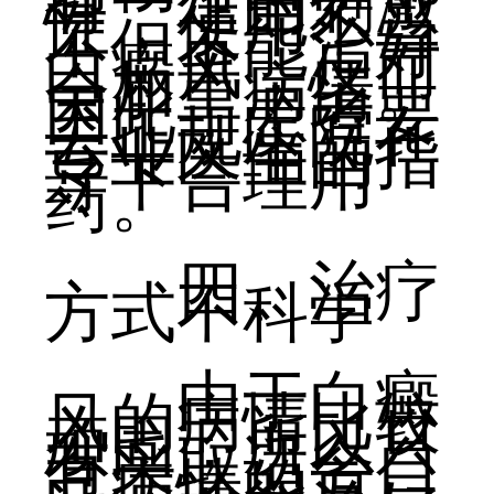
有一定的刺激
性，使用不当
不但不能治好
白癜风，反而
会加重病情。
因此，患者要
去正规医院在
专业医生的指
导下合理用
药。
四、治疗
方式不科学
由于白癜
风的病情比较
顽固，所以只
有采取适合自
己病情的方