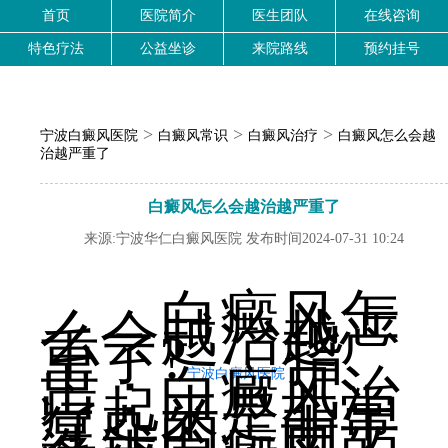
首页
医院简介
医生团队
在线咨询
特色疗法
公益坐诊
来院路线
预约挂号
>
>
>
宁波白癜风医院
白癜风常识
白癜风治疗
白癜风怎么会越
治越严重了
白癜风怎么会越治越严重了
来源:宁波华仁白癜风医院 发布时间2024-07-31 10:24
白癜风怎
么会越治越严
重了?
指
出：白癜风治
宁波白癜风医院
疗起来是非常
复杂的，由于