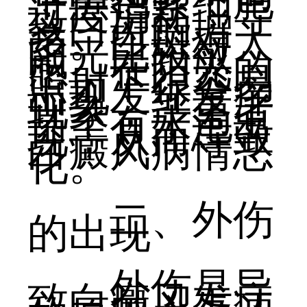
下黑色素细胞
过度消耗，导
致白斑的增
多。白斑对太
阳光比较敏
感，在阳光的
照射下很容易
出现发红发痒
现象，严重者
甚至有水泡出
现，从而导致
白癜风病情恶
化。
二、外伤
的出现
外伤是导
致白癜风发病