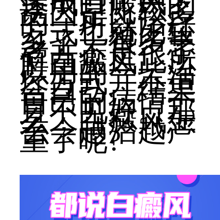
造成白癜风的
诱因是比较多
的，所以治疗
方式也就比较
多了，很多患
者并不是很了
解白癜风，所
以用的一些治
疗方式并不适
合自己，结果
自己的病情一
直不见好。那
么，白癜风怎
么会越治越严
重了呢?