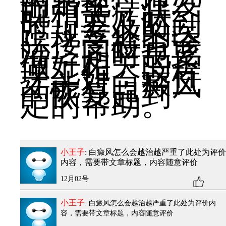
的出现，在发
现相关症状
时，要及时到
正规专业的医
院接受检查诊
治，同时也要
做好相关的护
理工作，这样
才能对白癜风
的恢复起到一
定的帮助。
小王子
: 白癜风怎么会越治越严重了
此处为评价
内容，需要带文章标题，内容随意评价
12月02号
小王子
: 白癜风怎么会越治越严重了
此处为评价内
容，需要带文章标题，内容随意评价